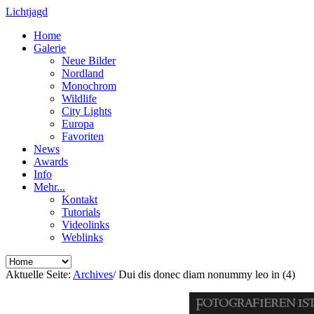
Lichtjagd
Home
Galerie
Neue Bilder
Nordland
Monochrom
Wildlife
City Lights
Europa
Favoriten
News
Awards
Info
Mehr...
Kontakt
Tutorials
Videolinks
Weblinks
Aktuelle Seite:
Archives
/
Dui dis donec diam nonummy leo in (4)