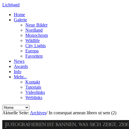
Lichtjagd
Home
Galerie
Neue Bilder
Nordland
Monochrom
Wildlife
City Lights
Europa
Favoriten
News
Awards
Info
Mehr...
Kontakt
Tutorials
Videolinks
Weblinks
Aktuelle Seite:
Archives
/
In consequat aenean libero ut sem (2)