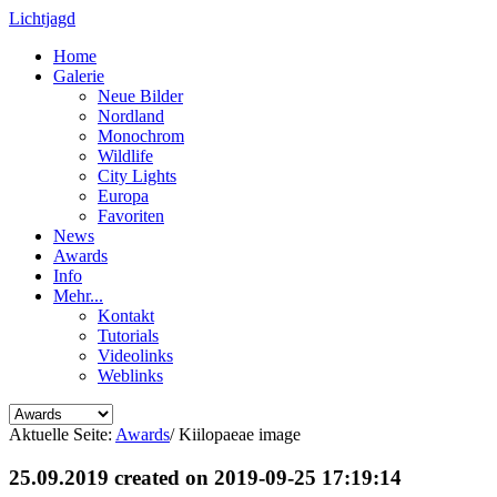
Lichtjagd
Home
Galerie
Neue Bilder
Nordland
Monochrom
Wildlife
City Lights
Europa
Favoriten
News
Awards
Info
Mehr...
Kontakt
Tutorials
Videolinks
Weblinks
Aktuelle Seite:
Awards
/
Kiilopaeae image
25.09.2019 created on 2019-09-25 17:19:14