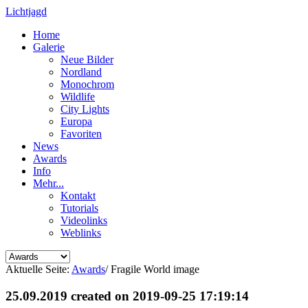
Lichtjagd
Home
Galerie
Neue Bilder
Nordland
Monochrom
Wildlife
City Lights
Europa
Favoriten
News
Awards
Info
Mehr...
Kontakt
Tutorials
Videolinks
Weblinks
Aktuelle Seite:
Awards
/
Fragile World image
25.09.2019 created on 2019-09-25 17:19:14