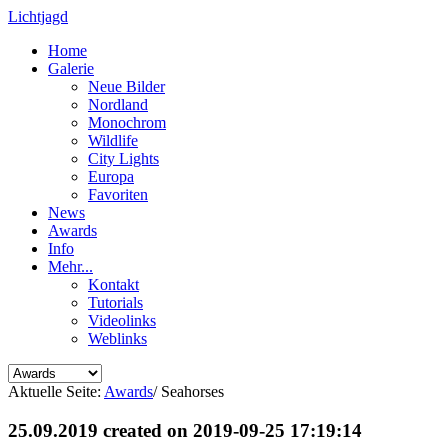
Lichtjagd
Home
Galerie
Neue Bilder
Nordland
Monochrom
Wildlife
City Lights
Europa
Favoriten
News
Awards
Info
Mehr...
Kontakt
Tutorials
Videolinks
Weblinks
Aktuelle Seite:
Awards
/
Seahorses
25.09.2019 created on 2019-09-25 17:19:14