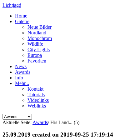
Lichtjagd
Home
Galerie
Neue Bilder
Nordland
Monochrom
Wildlife
City Lights
Europa
Favoriten
News
Awards
Info
Mehr...
Kontakt
Tutorials
Videolinks
Weblinks
Aktuelle Seite:
Awards
/
His Land... (5)
25.09.2019 created on 2019-09-25 17:19:14