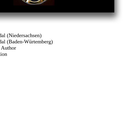
al (Niedersachsen)
dal (Baden-Würtemberg)
t Author
ion