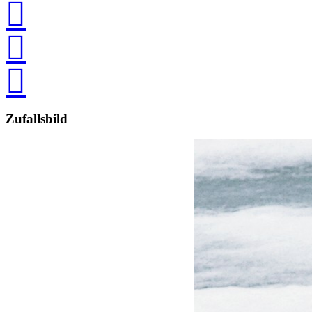



Zufallsbild