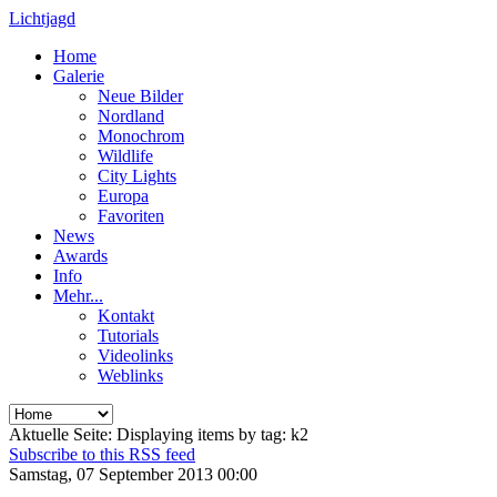
Lichtjagd
Home
Galerie
Neue Bilder
Nordland
Monochrom
Wildlife
City Lights
Europa
Favoriten
News
Awards
Info
Mehr...
Kontakt
Tutorials
Videolinks
Weblinks
Aktuelle Seite:
Displaying items by tag: k2
Subscribe to this RSS feed
Samstag, 07 September 2013 00:00