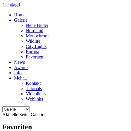
Lichtjagd
Home
Galerie
Neue Bilder
Nordland
Monochrom
Wildlife
City Lights
Europa
Favoriten
News
Awards
Info
Mehr...
Kontakt
Tutorials
Videolinks
Weblinks
Aktuelle Seite:
Galerie
Favoriten