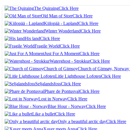
The Quiraing
Click Here
Old Man of Storr
Click Here
Kiilopää - Lapland
Click Here
Winter Wonderland
Click Here
His land
Click Here
Fragile World
Click Here
Just For A Moment
Click Here
Waterghost - Strokkur
Click Here
Church of Gimsoy
Church of Gimsøy
, Norway
Litle Lighthouse Lofoten
Click Here
Seljalandsfoss
Click Here
Phare de Pontusval
Click Here
Lost in Norway
Click Here
Blue Hour - Norway
Click Here
Like a bullet
Click Here
Only a beautiful arctic day
Click Here
Xaver meets Anna
Click Here