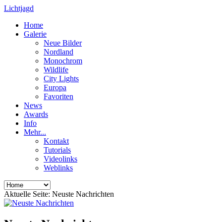
Lichtjagd
Home
Galerie
Neue Bilder
Nordland
Monochrom
Wildlife
City Lights
Europa
Favoriten
News
Awards
Info
Mehr...
Kontakt
Tutorials
Videolinks
Weblinks
Aktuelle Seite:
Neuste Nachrichten